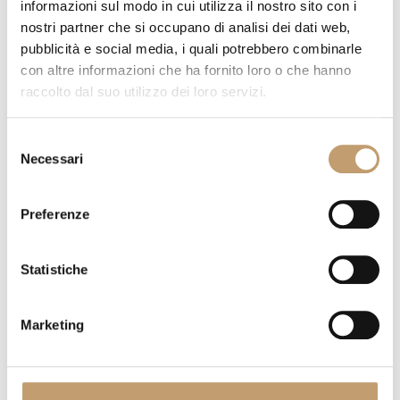
informazioni sul modo in cui utilizza il nostro sito con i
environnement, avec différentes
nostri partner che si occupano di analisi dei dati web,
dimensions personnalisables en largeur et
pubblicità e social media, i quali potrebbero combinarle
en hauteur.
con altre informazioni che ha fornito loro o che hanno
raccolto dal suo utilizzo dei loro servizi.
Selezione
Necessari
del
consenso
Preferenze
Statistiche
Marketing
Buffet Now - Lago