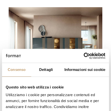
Buffet Now - Lago
Aller au produit
Consenso
Dettagli
Informazioni sui cookie
Grâce au mécanisme breveté en acier
Questo sito web utilizza i cookie
harmonique, il s'ouvre d'un simple
Utilizziamo i cookie per personalizzare contenuti ed
effleurement, offrant une expérience tactile
annunci, per fornire funzionalità dei social media e per
raffinée. Disponible en version au sol ou
analizzare il nostro traffico. Condividiamo inoltre
suspendue, il s'adapte à tout