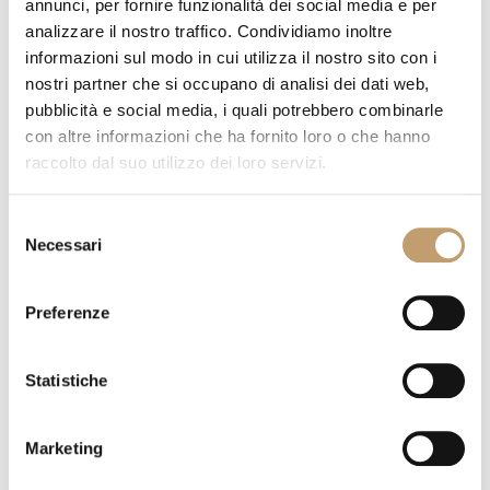
annunci, per fornire funzionalità dei social media e per
analizzare il nostro traffico. Condividiamo inoltre
informazioni sul modo in cui utilizza il nostro sito con i
nostri partner che si occupano di analisi dei dati web,
pubblicità e social media, i quali potrebbero combinarle
Édition DCW : le Design qui
con altre informazioni che ha fornito loro o che hanno
défie le passage du temps
raccolto dal suo utilizzo dei loro servizi.
Selezione
Necessari
del
consenso
Preferenze
Statistiche
Marketing