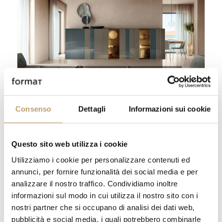
Madia Now - Lago
Vai al prodotto
Consenso
Dettagli
Informazioni sui cookie
Grazie al meccanismo brevettato con
acciaio armonico, si apre con un tocco
leggero, garantendo un'esperienza tattile
Questo sito web utilizza i cookie
raffinata. Disponibile sia a terra che
Utilizziamo i cookie per personalizzare contenuti ed
sospesa, si adatta a ogni ambiente, con
annunci, per fornire funzionalità dei social media e per
varie dimensioni personalizzabili in
analizzare il nostro traffico. Condividiamo inoltre
informazioni sul modo in cui utilizza il nostro sito con i
larghezza e altezza.
nostri partner che si occupano di analisi dei dati web,
pubblicità e social media, i quali potrebbero combinarle