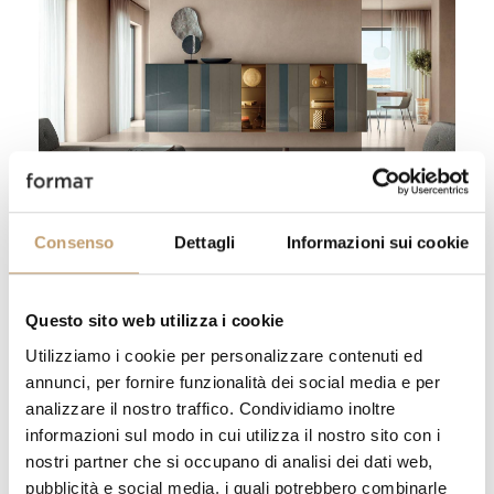
Madia Now - Lago
Vai al prodotto
Consenso
Dettagli
Informazioni sui cookie
Grazie al meccanismo brevettato con
acciaio armonico, si apre con un tocco
leggero, garantendo un'esperienza tattile
Questo sito web utilizza i cookie
raffinata. Disponibile sia a terra che
Utilizziamo i cookie per personalizzare contenuti ed
sospesa, si adatta a ogni ambiente, con
annunci, per fornire funzionalità dei social media e per
varie dimensioni personalizzabili in
analizzare il nostro traffico. Condividiamo inoltre
informazioni sul modo in cui utilizza il nostro sito con i
larghezza e altezza.
nostri partner che si occupano di analisi dei dati web,
pubblicità e social media, i quali potrebbero combinarle