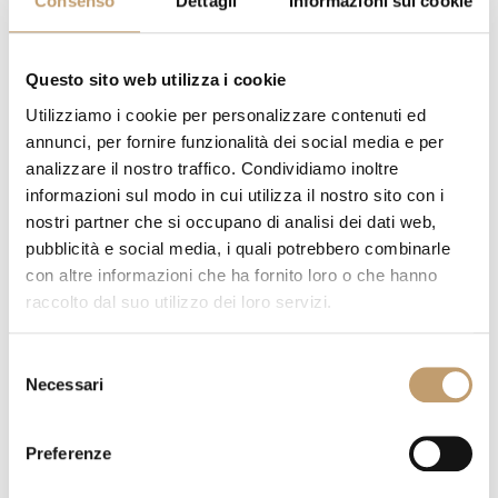
Consenso
Dettagli
Informazioni sui cookie
Questo sito web utilizza i cookie
Utilizziamo i cookie per personalizzare contenuti ed
annunci, per fornire funzionalità dei social media e per
analizzare il nostro traffico. Condividiamo inoltre
L’outdoor secondo Poliform
informazioni sul modo in cui utilizza il nostro sito con i
nostri partner che si occupano di analisi dei dati web,
pubblicità e social media, i quali potrebbero combinarle
con altre informazioni che ha fornito loro o che hanno
raccolto dal suo utilizzo dei loro servizi.
Selezione
Necessari
del
consenso
Preferenze