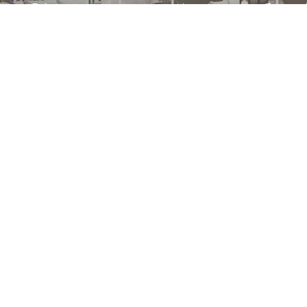
Découvrez notre service de conception
Le point de rencontre entre les passionnés
de design et les meilleures marques
italiennes et internationales.
About us
Home
Inspire-moi
Shop
Projets
Facebook
Pinterest
Instagram