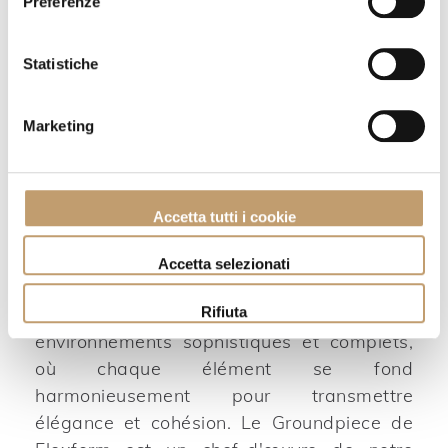
Preferenze
Statistiche
Marketing
Accetta tutti i cookie
Canapé Groundpiece - Flexform
Aller au produit
Accetta selezionati
Rifiuta
Chez Format, nous créons des
environnements sophistiqués et complets,
où chaque élément se fond
harmonieusement pour transmettre
élégance et cohésion. Le Groundpiece de