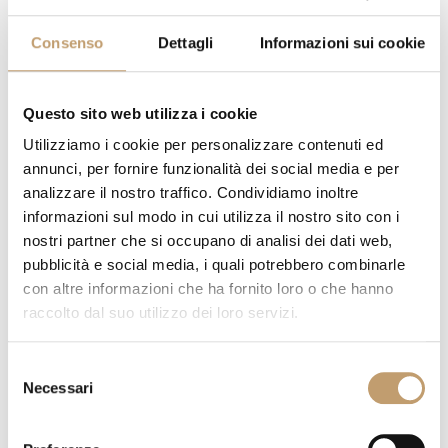
Consenso
Dettagli
Informazioni sui cookie
Questo sito web utilizza i cookie
Canapé Groundpiece - Flexform
Aller au produit
Utilizziamo i cookie per personalizzare contenuti ed
annunci, per fornire funzionalità dei social media e per
analizzare il nostro traffico. Condividiamo inoltre
Même après des années de succès, le
informazioni sul modo in cui utilizza il nostro sito con i
canapé
Groundpiece reste un symbole de
nostri partner che si occupano di analisi dei dati web,
pubblicità e social media, i quali potrebbero combinarle
raffinement pour les amateurs de mobilier
con altre informazioni che ha fornito loro o che hanno
de qualité, s'adaptant aux besoins de la
raccolto dal suo utilizzo dei loro servizi.
vie contemporaine.
Sa présence distinctive
ajoute du prestige à l'espace de vie,
Selezione
offrant une expérience de luxe et
Necessari
del
d'exclusivité.
consenso