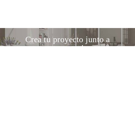
Crea tu proyecto junto a
nosotros!
Descubre nuestro servicio de diseño
El punto de encuentro entre los amantes del
diseño y las mejores marcas italianas e
internacionales.
About us