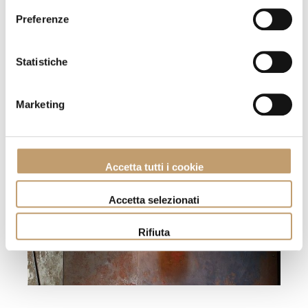
Groundpiece von Flexform:
Preferenze
Inbegriff von Eleganz und
Komfort
Statistiche
Marketing
Accetta tutti i cookie
Accetta selezionati
Rifiuta