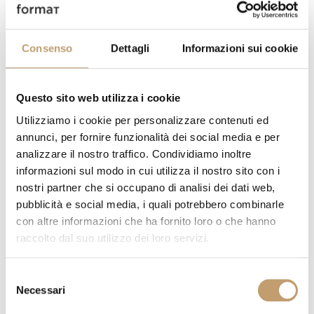
Lassen Sie sich von der
Psychologie des Interior Designs
Consenso
Dettagli
Informazioni sui cookie
inspirieren
Questo sito web utilizza i cookie
Utilizziamo i cookie per personalizzare contenuti ed
annunci, per fornire funzionalità dei social media e per
analizzare il nostro traffico. Condividiamo inoltre
informazioni sul modo in cui utilizza il nostro sito con i
nostri partner che si occupano di analisi dei dati web,
pubblicità e social media, i quali potrebbero combinarle
con altre informazioni che ha fornito loro o che hanno
raccolto dal suo utilizzo dei loro servizi.
Selezione
Necessari
del
consenso